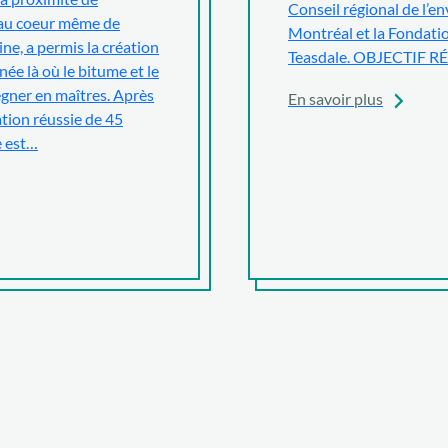
Conseil régional de l’
 au coeur même de
Montréal et la Fondatio
ine, a permis la création
Teasdale. OBJECTIF 
née là où le bitume et le
gner en maîtres. Après
En savoir plus
tion réussie de 45
e est…