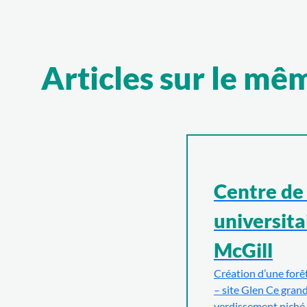
Articles sur le mê
Centre de
universita
McGill
Création d’une for
– site Glen Ce grand
verdissement niché 