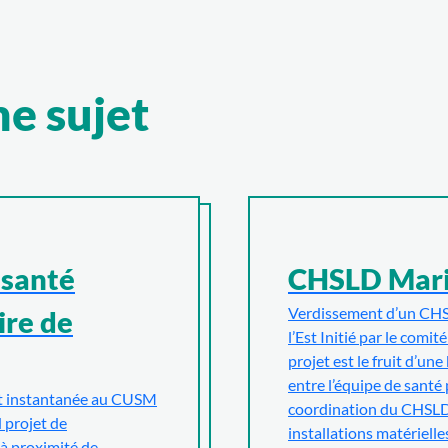
me sujet
 santé
CHSLD Mari
Verdissement d’un CH
ire de
l’Est Initié par le comit
projet est le fruit d’une
entre l’équipe de santé 
êt instantanée au CUSM
coordination du CHSLD,
 projet de
installations matérielles
à proximité de