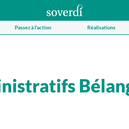
Passez à l’action
Réalisations
istratifs Bélan