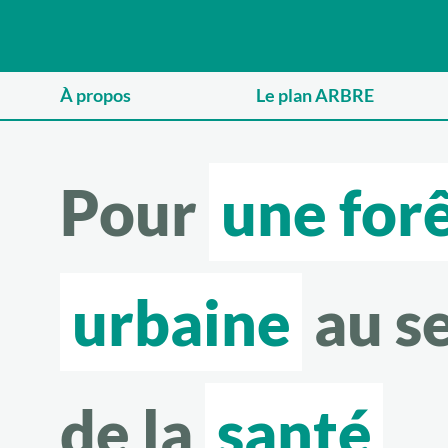
À propos
Le plan ARBRE
Pour
une for
urbaine
au s
de la
santé