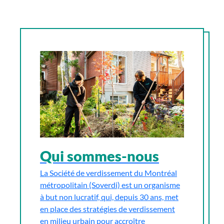
Qui sommes-nous
La Société de verdissement du Montréal
métropolitain (Soverdi) est un organisme
à but non lucratif, qui, depuis 30 ans, met
en place des stratégies de verdissement
en milieu urbain pour accroître